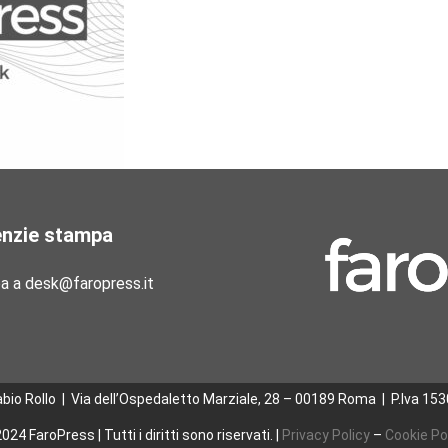
enzie stampa
pa a desk@faropress.it
abio Rollo | Via dell’Ospedaletto Marziale, 28 – 00189 Roma
|
P.Iva 15
024 FaroPress | Tutti i diritti sono riservati. |
Privacy Policy
–
Cookie Po