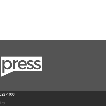
302271000
licy