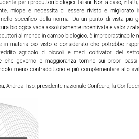
cente per i produttori biologici italiani. Non a caso, infatti,
nte, miope e necessita di essere rivisto e migliorato 
nello specifico della norma. Da un punto di vista più g
tura biologica vada assolutamente incentivata e valorizzata
roduttori al mondo in campo biologico, è improcrastinabile m
te in materia bio visto e considerato che potrebbe rapp
eddito agricolo di piccoli e medi coltivatori del settor
, è che governo e maggioranza tornino sui propri passi
endolo meno contraddittorio e più complementare allo svi
a, Andrea Tiso, presidente nazionale Confeuro, la Confeder