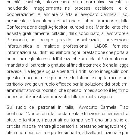
criticità esistenti, intervenendo sulla normativa vigente e
includendoli maggiormente nei processi decisionali e di
cooperazione”. A lanciare l’allerta è l’avvocato Carmela Tiso,
presidente e fondatrice del patronato Labor, promosso dalla
Confederazione degli Agricoltori europei e del Mondo, ente che
assiste, gratuitamente i cittadini, dal disoccupato, al lavoratore e
Pensionati, in campo prevido assistenziale, prevenzione
infortunistica e malattie professionali. LABOR fornisce
informazioni sui diritti ed elabora ogni prestazione che porta a
buon fine negli interessi dell’utenza che si affida al Patronato con
mandato di patrocinio gratuito al fine di ottenere ciò che la legge
prevede. “La legge è uguale per tutti, i diritti sono innegabili” con
questo impegno, nelle proprie sedi distribuite capillarmente sul
territorio svolge un ruolo efficace per la soluzione dei problemi
amministrativo-burocratici che spesso impediscono il legittimo
accesso alle prestazioni previste dalla normativa vigente.
Sul ruolo dei patronati in Italia, l’Avvocato Carmela Tiso
continua: “Nonostante la fondamentale funzione di cerniera tra
stato e territorio, i patronati da tempo soffrono una serie di
criticità irrisolte, mentre gli operatori si prestano per agevolare gli
utenti con puntualità e professionalità, a livello istituzionale pur