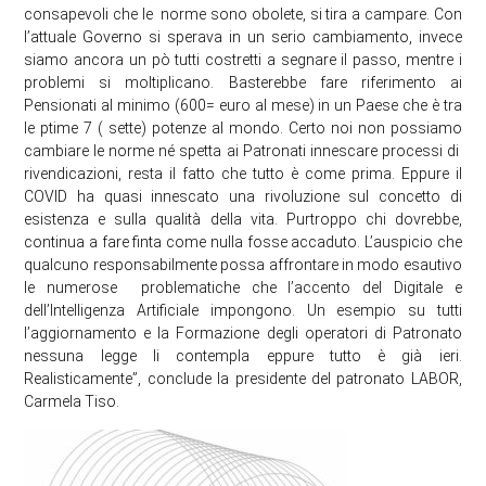
consapevoli che le norme sono obolete, si tira a campare. Con
l’attuale Governo si sperava in un serio cambiamento, invece
siamo ancora un pò tutti costretti a segnare il passo, mentre i
problemi si moltiplicano. Basterebbe fare riferimento ai
Pensionati al minimo (600= euro al mese) in un Paese che è tra
le ptime 7 ( sette) potenze al mondo. Certo noi non possiamo
cambiare le norme né spetta ai Patronati innescare processi di
rivendicazioni, resta il fatto che tutto è come prima. Eppure il
COVID ha quasi innescato una rivoluzione sul concetto di
esistenza e sulla qualità della vita. Purtroppo chi dovrebbe,
continua a fare finta come nulla fosse accaduto. L’auspicio che
qualcuno responsabilmente possa affrontare in modo esautivo
le numerose problematiche che l’accento del Digitale e
dell’Intelligenza Artificiale impongono. Un esempio su tutti
l’aggiornamento e la Formazione degli operatori di Patronato
nessuna legge li contempla eppure tutto è già ieri.
Realisticamente”, conclude la presidente del patronato LABOR,
Carmela Tiso.