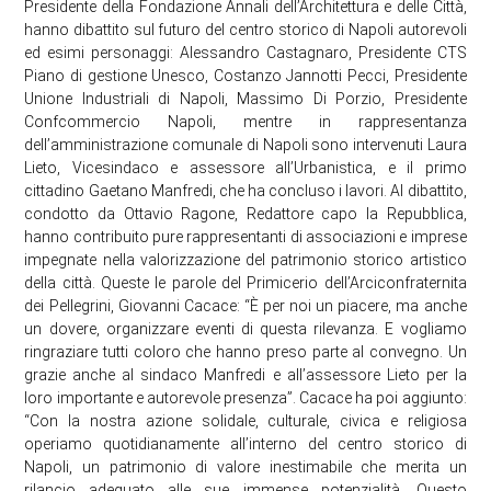
Presidente della Fondazione Annali dell’Architettura e delle Città,
hanno dibattito sul futuro del centro storico di Napoli autorevoli
ed esimi personaggi: Alessandro Castagnaro, Presidente CTS
Piano di gestione Unesco, Costanzo Jannotti Pecci, Presidente
Unione Industriali di Napoli, Massimo Di Porzio, Presidente
Confcommercio Napoli, mentre in rappresentanza
dell’amministrazione comunale di Napoli sono intervenuti Laura
Lieto, Vicesindaco e assessore all’Urbanistica, e il primo
cittadino Gaetano Manfredi, che ha concluso i lavori. Al dibattito,
condotto da Ottavio Ragone, Redattore capo la Repubblica,
hanno contribuito pure rappresentanti di associazioni e imprese
impegnate nella valorizzazione del patrimonio storico artistico
della città. Queste le parole del Primicerio dell’Arciconfraternita
dei Pellegrini, Giovanni Cacace: “È per noi un piacere, ma anche
un dovere, organizzare eventi di questa rilevanza. E vogliamo
ringraziare tutti coloro che hanno preso parte al convegno. Un
grazie anche al sindaco Manfredi e all’assessore Lieto per la
loro importante e autorevole presenza”. Cacace ha poi aggiunto:
“Con la nostra azione solidale, culturale, civica e religiosa
operiamo quotidianamente all’interno del centro storico di
Napoli, un patrimonio di valore inestimabile che merita un
rilancio adeguato alle sue immense potenzialità. Questo