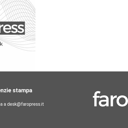
enzie stampa
pa a desk@faropress.it