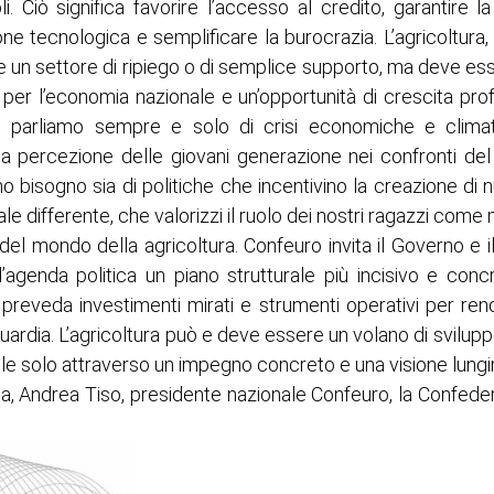
li. Ciò significa favorire l’accesso al credito, garantire la 
e tecnologica e semplificare la burocrazia. L’agricoltura,
un settore di ripiego o di semplice supporto, ma deve es
per l’economia nazionale e un’opportunità di crescita prof
 parliamo sempre e solo di crisi economiche e climat
a percezione delle giovani generazione nei confronti del
o bisogno sia di politiche che incentivino la creazione di 
ale differente, che valorizzi il ruolo dei nostri ragazzi come
o del mondo della agricoltura. Confeuro invita il Governo e i
’agenda politica un piano strutturale più incisivo e concr
e preveda investimenti mirati e strumenti operativi per ren
uardia. L’agricoltura può e deve essere un volano di svilu
le solo attraverso un impegno concreto e una visione lungi
a, Andrea Tiso, presidente nazionale Confeuro, la Confeder