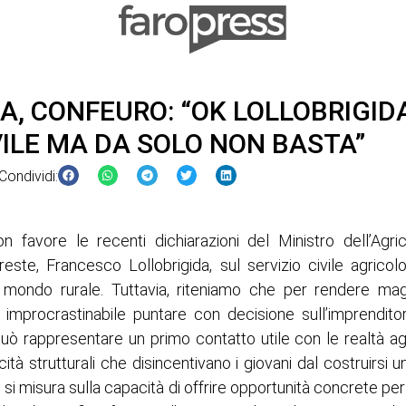
A, CONFEURO: “OK LOLLOBRIGID
VILE MA DA SOLO NON BASTA”
Condividi:
 favore le recenti dichiarazioni del Ministro dell’Agric
reste, Francesco Lollobrigida, sul servizio civile agric
l mondo rurale. Tuttavia, riteniamo che per rendere magg
improcrastinabile puntare con decisione sull’imprenditoria
i, può rappresentare un primo contatto utile con le realtà 
icità strutturali che disincentivano i giovani dal costruirsi un
re si misura sulla capacità di offrire opportunità concrete pe