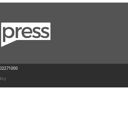
302271000
licy