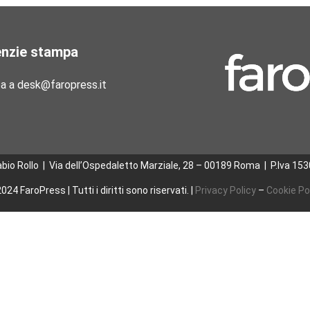
enzie stampa
pa a desk@faropress.it
abio Rollo | Via dell’Ospedaletto Marziale, 28 – 00189 Roma
|
P.Iva 15
024 FaroPress | Tutti i diritti sono riservati. |
Privacy Policy
–
Cookie Po