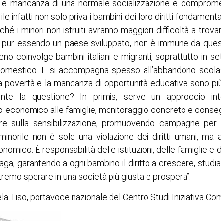
a e mancanza di una normale socializzazione e compromet
ile infatti non solo priva i bambini dei loro diritti fondament
iché i minori non istruiti avranno maggiori difficoltà a trov
lia, pur essendo un paese sviluppato, non è immune da qu
eno coinvolge bambini italiani e migranti, soprattutto in set
mestico. E si accompagna spesso all’abbandono scolast
la povertà e la mancanza di opportunità educative sono più
ente la questione? In primis, serve un approccio int
to economico alle famiglie, monitoraggio concreto e conseg
re sulla sensibilizzazione, promuovendo campagne per 
 minorile non è solo una violazione dei diritti umani, ma
omico. È responsabilità delle istituzioni, delle famiglie e de
aga, garantendo a ogni bambino il diritto a crescere, studia
tremo sperare in una società più giusta e prospera”.
ela Tiso, portavoce nazionale del Centro Studi Iniziativa Co