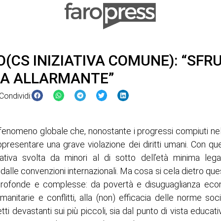
SO(CS INIZIATIVA COMUNE): “S
GA ALLARMANTE”
Condividi:
n fenomeno globale che, nonostante i progressi compiuti nel r
ppresentare una grave violazione dei diritti umani. Con qu
orativa svolta da minori al di sotto dell’età minima legal
 dalle convenzioni internazionali. Ma cosa si cela dietro ques
profonde e complesse: da povertà e disuguaglianza eco
umanitarie e conflitti, alla (non) efficacia delle norme socia
fetti devastanti sui più piccoli, sia dal punto di vista educati