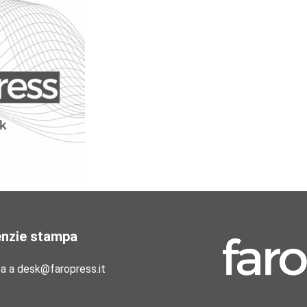
enzie stampa
pa a desk@faropress.it