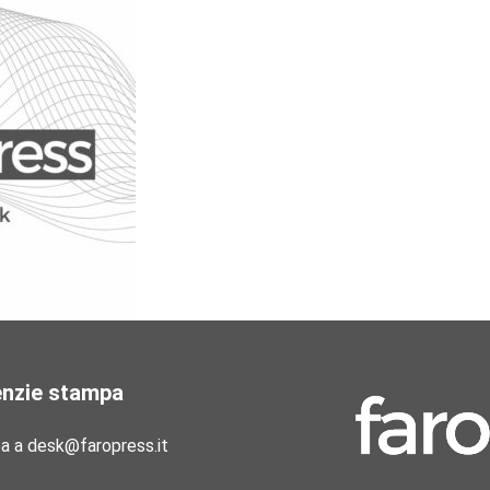
enzie stampa
pa a desk@faropress.it