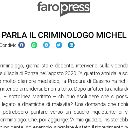
, PARLA IL CRIMINOLOGO MICHE
Condividi:
riminologo, giornalista e docente, interviene sulla vicenda
sull’isola di Ponza nell’agosto 2020. “A quattro anni dalla
e molto clamore mediatico, la Procura di Cassino ha richie
 intende arrendersi. E non a torto. Dopo un’attenta analisi d
ti, – sottolinea Maritato – chi può escludere che si poss
re legato a dinamiche di malavita? Una domanda che richi
ze potrebbero puntare verso un quadro inquietante di v
l criminologo. Che, poi, aggiunge: “A mio giudizio, insisterebb
un incidente. Ad esempio, singolare è stato il rinvenimento n