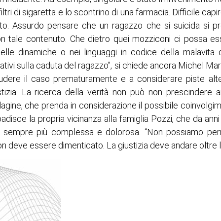
ltri di sigaretta e lo scontrino di una farmacia. Difficile ca
nto. Assurdo pensare che un ragazzo che si suicida si pr
 tale contenuto. Che dietro quei mozziconi ci possa e
 nelle dinamiche o nei linguaggi in codice della malavit
ogativi sulla caduta del ragazzo”, si chiede ancora Michel Mar
hiudere il caso prematuramente e a considerare piste alter
tizia. La ricerca della verità non può non prescindere 
agine, che prenda in considerazione il possibile coinvolgim
ribadisce la propria vicinanza alla famiglia Pozzi, che da an
e sempre più complessa e dolorosa. “Non possiamo perme
n deve essere dimenticato. La giustizia deve andare oltre l