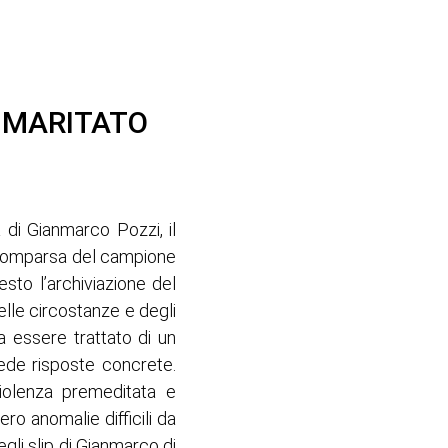
L MARITATO
 di Gianmarco Pozzi, il
 scomparsa del campione
sto l’archiviazione del
elle circostanze e degli
a essere trattato di un
ede risposte concrete.
iolenza premeditata e
ero anomalie difficili da
egli slip di Gianmarco di