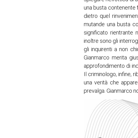
una busta contenente fi
dietro quel rinvenime
mutande una busta con
significato rientrante
inoltre sono gli interr
gli inquirenti a non c
Gianmarco merita gius
approfondimento di ind
Il criminologo, infine, 
una verità che appar
prevalga. Gianmarco no