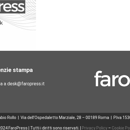
enzie stampa
pa a desk@faropress.it
abio Rollo | Via dell’Ospedaletto Marziale, 28 – 00189 Roma
|
P.Iva 15
024 FaroPress | Tutti i diritti sono riservati. |
Privacy Policy
–
Cookie Po