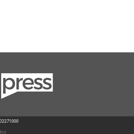
302271000
licy