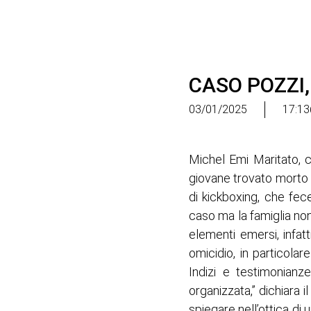
CASO POZZI
03/01/2025
17:13
Michel Emi Maritato, c
giovane trovato morto 
di kickboxing, che fec
caso ma la famiglia non
elementi emersi, infat
omicidio, in particola
Indizi e testimonian
organizzata,” dichiara i
spiegare nell’ottica di 