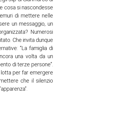
pire cosa si nascondesse
emuri di mettere nelle
ssere un messaggio, un
a organizzata? Numerosi
itato. Che invita dunque
native: “La famiglia di
ancora una volta da un
ento di terze persone”.
ni lotta per far emergere
ttere che il silenzio
’apparenza”.