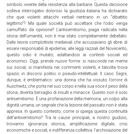
simbolo vivente della resistenza alla barbarie. Questa decisione
solleva interrogativi dolorosi: la giustizia italiana ha dichiarato
che quei violenti attacchi verbali rientrano in un “dibattito
legittimo”? Ma quale società può accettare che l’odio venga
camuffato da opinione? L’antisemitismo, piaga radicata nella
storia dell’umanità, non è mai stato completamente debellato.
Dalle teorie complottiste medievali che accusavano gli ebrei di
essere responsabili di epidemie, alle leggi razziali del Novecento,
questo odio è mutato, adattandosi ai contesti sociali ed
economici. Oggi, prende nuove forme: si nasconde nei meme
sui social, si manifesta nei commenti violenti, e talvolta trova
spazio in discorsi politici o pseudo-intellettuali. Il caso Segre,
dunque, è emblematico: una donna che ha vissuto l’orrore di
Auschwitz, che porta nel suo corpo e nella sua voce il peso della
storia, diventa bersaglio di insulti e minacce. Questo non è solo
antisemitismo. È una profanazione della memoria, un colpo alla
dignità umana, un segnale che la lezione del passato non è stata
appresa. In questo contesto, come si spiega questa continuità
dell’antisemitismo? Tra le cause principali, a nostro giudizio,
troviamo ignoranza storica, amplificazione digitale, crisi
economiche e sociali, e indifferenza collettiva: l’archiviazione del