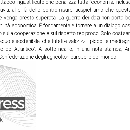
ttacco ingiustificato che penalizza tutta l’economia, incluso
tavia, al di là delle contromisure, auspichiamo che questa
e venga presto superata. La guerra dei dazi non porta be
bilità economica. È fondamentale tornare a un dialogo costr
sulla cooperazione e sul rispetto reciproco. Solo così sar
o e sostenibile, che tuteli e valorizzi i piccoli e medi agri
 dell’Atlantico”. A sottolinearlo, in una nota stampa, A
 Confederazione degli agricoltori europei e del mondo