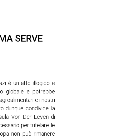
 MA SERVE
zi è un atto illogico e
cio globale e potrebbe
groalimentari e i nostri
uro dunque condivide la
rsula Von Der Leyen di
essario per tutelare le
’Europa non può rimanere