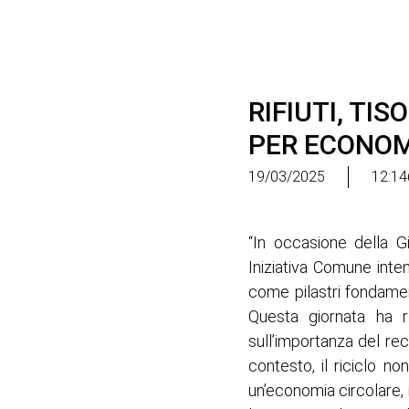
RIFIUTI, TI
PER ECONOM
19/03/2025
12:14
“In occasione della G
Iniziativa Comune inten
come pilastri fondamen
Questa giornata ha ra
sull’importanza del rec
contesto, il riciclo n
un’economia circolare, i