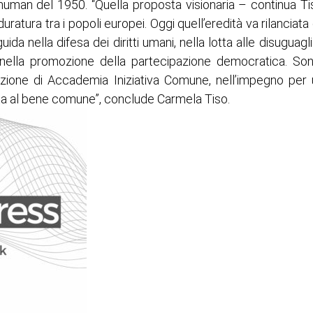
human del 1950. “Quella proposta visionaria – continua Ti
ratura tra i popoli europei. Oggi quell’eredità va rilanciata 
ida nella difesa dei diritti umani, nella lotta alle disuguagl
nella promozione della partecipazione democratica. Sono
’azione di Accademia Iniziativa Comune, nell’impegno per u
ta al bene comune”, conclude Carmela Tiso.