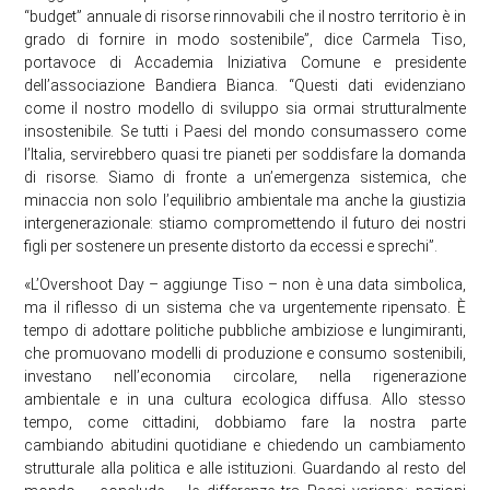
“budget” annuale di risorse rinnovabili che il nostro territorio è in
grado di fornire in modo sostenibile”, dice Carmela Tiso,
portavoce di Accademia Iniziativa Comune e presidente
dell’associazione Bandiera Bianca. “Questi dati evidenziano
come il nostro modello di sviluppo sia ormai strutturalmente
insostenibile. Se tutti i Paesi del mondo consumassero come
l’Italia, servirebbero quasi tre pianeti per soddisfare la domanda
di risorse. Siamo di fronte a un’emergenza sistemica, che
minaccia non solo l’equilibrio ambientale ma anche la giustizia
intergenerazionale: stiamo compromettendo il futuro dei nostri
figli per sostenere un presente distorto da eccessi e sprechi”.
«L’Overshoot Day – aggiunge Tiso – non è una data simbolica,
ma il riflesso di un sistema che va urgentemente ripensato. È
tempo di adottare politiche pubbliche ambiziose e lungimiranti,
che promuovano modelli di produzione e consumo sostenibili,
investano nell’economia circolare, nella rigenerazione
ambientale e in una cultura ecologica diffusa. Allo stesso
tempo, come cittadini, dobbiamo fare la nostra parte
cambiando abitudini quotidiane e chiedendo un cambiamento
strutturale alla politica e alle istituzioni. Guardando al resto del