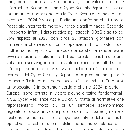
anni, confermano, a livello mondiale, l’aumento del crimine
informatico. Secondo il primo Cyber Security Report, realizzato
da Tim in collaborazione con la Cyber Security Foundation, ad
esempio, il 2024 è stato per l’Italia una conferma che il nostro
Paese sia un territorio molto vulnerabile a tali minacce. Secondo
il rapporto, infatti, il dato relativo agli attacchi DDoS è salito del
36% rispetto al 2023, con circa 20 attacchi giornalieri con
un’intensità che rende difficili le operazioni di contrasto. I dati
inoltre hanno registrato minacce composte da ransomware,
ovvero virus informatici in gradi di captare dati sensibili che, una
volta acquisiti, vengono poi utilizzati per chiedere riscatti. I settori
più colpiti sono quello dei servizi e quello manufatturiero. I dati
resi noti dal Cyber Security Report sono preoccupanti perché
delineano l’Italia come uno dei paesi più attaccabili in Europa. A
tal proposito, è importante ricordare che nel 2024, proprio in
Europa, sono entrate in vigore alcune direttive fondamentali:
NIS2, Cyber Resilience Act e DORA. Si tratta di normative che
rappresentano molto più di un semplice adempimento
regolatorio, ossia un vero e proprio cambio di paradigma nella
gestione del rischio IT, della cybersecurity e della continuità
operativa. Questi strumenti definiscono nuovi standard di
sicurezza per le infrastrutture digitali, includendo anche le