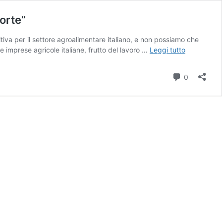
forte”
tiva per il settore agroalimentare italiano, e non possiamo che
Agroalimen
le imprese agricole italiane, frutto del lavoro …
Leggi tutto
Confeuro:
“Bene
Commenti
0
dati
Ismea
ma
non
basta:
puntare
su
Pac
equa
e
forte”