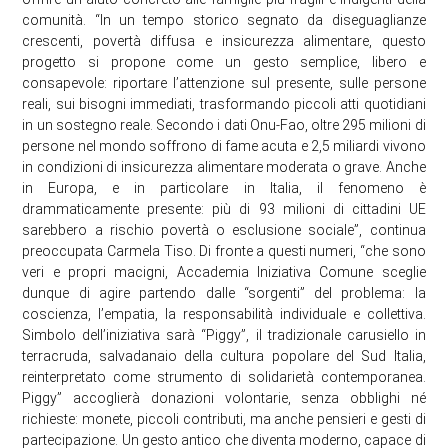
comunità. “In un tempo storico segnato da diseguaglianze
crescenti, povertà diffusa e insicurezza alimentare, questo
progetto si propone come un gesto semplice, libero e
consapevole: riportare l’attenzione sul presente, sulle persone
reali, sui bisogni immediati, trasformando piccoli atti quotidiani
in un sostegno reale. Secondo i dati Onu-Fao, oltre 295 milioni di
persone nel mondo soffrono di fame acuta e 2,5 miliardi vivono
in condizioni di insicurezza alimentare moderata o grave. Anche
in Europa, e in particolare in Italia, il fenomeno è
drammaticamente presente: più di 93 milioni di cittadini UE
sarebbero a rischio povertà o esclusione sociale”, continua
preoccupata Carmela Tiso. Di fronte a questi numeri, “che sono
veri e propri macigni, Accademia Iniziativa Comune sceglie
dunque di agire partendo dalle “sorgenti” del problema: la
coscienza, l’empatia, la responsabilità individuale e collettiva.
Simbolo dell’iniziativa sarà “Piggy”, il tradizionale carusiello in
terracruda, salvadanaio della cultura popolare del Sud Italia,
reinterpretato come strumento di solidarietà contemporanea.
Piggy” accoglierà donazioni volontarie, senza obblighi né
richieste: monete, piccoli contributi, ma anche pensieri e gesti di
partecipazione. Un gesto antico che diventa moderno, capace di