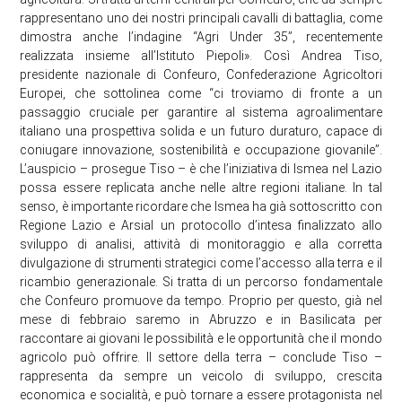
rappresentano uno dei nostri principali cavalli di battaglia, come
dimostra anche l’indagine “Agri Under 35”, recentemente
realizzata insieme all’Istituto Piepoli». Così Andrea Tiso,
presidente nazionale di Confeuro, Confederazione Agricoltori
Europei, che sottolinea come “ci troviamo di fronte a un
passaggio cruciale per garantire al sistema agroalimentare
italiano una prospettiva solida e un futuro duraturo, capace di
coniugare innovazione, sostenibilità e occupazione giovanile”.
L’auspicio – prosegue Tiso – è che l’iniziativa di Ismea nel Lazio
possa essere replicata anche nelle altre regioni italiane. In tal
senso, è importante ricordare che Ismea ha già sottoscritto con
Regione Lazio e Arsial un protocollo d’intesa finalizzato allo
sviluppo di analisi, attività di monitoraggio e alla corretta
divulgazione di strumenti strategici come l’accesso alla terra e il
ricambio generazionale. Si tratta di un percorso fondamentale
che Confeuro promuove da tempo. Proprio per questo, già nel
mese di febbraio saremo in Abruzzo e in Basilicata per
raccontare ai giovani le possibilità e le opportunità che il mondo
agricolo può offrire. Il settore della terra – conclude Tiso –
rappresenta da sempre un veicolo di sviluppo, crescita
economica e socialità, e può tornare a essere protagonista nel