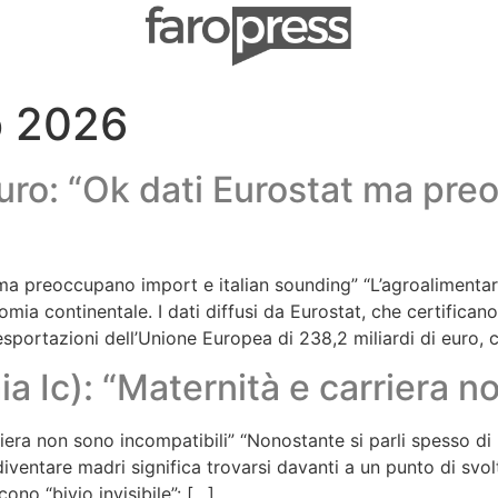
o 2026
uro: “Ok dati Eurostat ma pre
 ma preoccupano import e italian sounding” “L’agroaliment
omia continentale. I dati diffusi da Eurostat, che certifica
 esportazioni dell’Unione Europea di 238,2 miliardi di euro
 Ic): “Maternità e carriera n
iera non sono incompatibili” “Nonostante si parli spesso di 
iventare madri significa trovarsi davanti a un punto di svol
ono “bivio invisibile”: […]