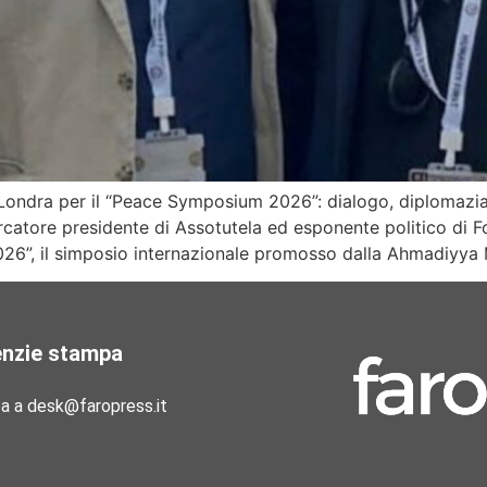
ondra per il “Peace Symposium 2026”: dialogo, diplomazia 
rcatore presidente di Assotutela ed esponente politico di F
26”, il simposio internazionale promosso dalla Ahmadiyya 
enzie stampa
pa a desk@faropress.it