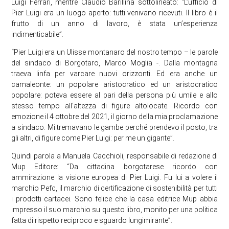
Luigi Ferrari, mentre Claudio Barilliha sottolineato: “L’ufficio di
Pier Luigi era un luogo aperto: tutti venivano ricevuti. Il libro è il
frutto di un anno di lavoro, è stata un’esperienza
indimenticabile”.
“Pier Luigi era un Ulisse montanaro del nostro tempo – le parole
del sindaco di Borgotaro, Marco Moglia -. Dalla montagna
traeva linfa per varcare nuovi orizzonti. Ed era anche un
camaleonte: un popolare aristocratico ed un aristocratico
popolare: poteva essere al pari della persona più umile e allo
stesso tempo all’altezza di figure altolocate. Ricordo con
emozione il 4 ottobre del 2021, il giorno della mia proclamazione
a sindaco. Mi tremavano le gambe perché prendevo il posto, tra
gli altri, di figure come Pier Luigi: per me un gigante”.
Quindi parola a Manuela Cacchioli, responsabile di redazione di
Mup Editore: “Da cittadina borgotarese ricordo con
ammirazione la visione europea di Pier Luigi. Fu lui a volere il
marchio Pefc, il marchio di certificazione di sostenibilità per tutti
i prodotti cartacei. Sono felice che la casa editrice Mup abbia
impresso il suo marchio su questo libro, monito per una politica
fatta di rispetto reciproco e sguardo lungimirante”.